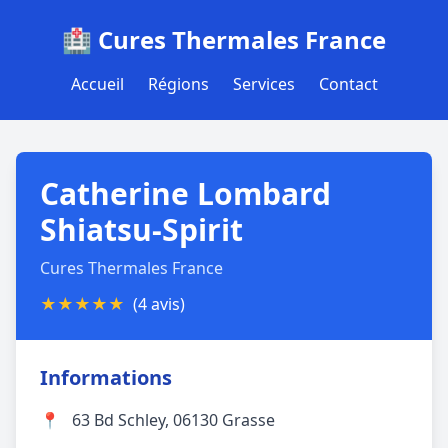
🏥 Cures Thermales France
Accueil
Régions
Services
Contact
Catherine Lombard
Shiatsu-Spirit
Cures Thermales France
★
★
★
★
★
(4 avis)
Informations
📍
63 Bd Schley, 06130 Grasse