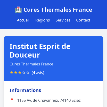
🏥 Cures Thermales France
Accueil
Régions
Services
Contact
Institut Esprit de
Douceur
Cures Thermales France
★
★
★
☆
☆
(4 avis)
Informations
📍
1155 Av. de Chavannex, 74140 Sciez