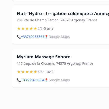
Nutr'Hydro - Irrigation colonique à Annec
206 Rte de Champ Farcon, 74370 Argonay, France
★
★
★
★
★
•
5/5
5 avis
📞
+33760233363
📍
Google Maps
Myriam Massage Sonore
115 Imp. de la Closerie, 74370 Argonay, France
★
★
★
★
★
•
5/5
1 avis
📞
+33686466834
📍
Google Maps