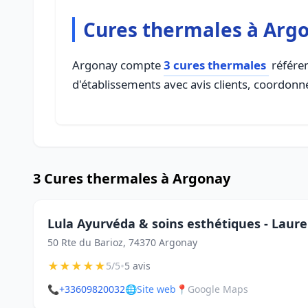
Cures thermales à Arg
Argonay compte
3 cures thermales
référen
d'établissements avec avis clients, coordonné
3 Cures thermales à Argonay
Lula Ayurvéda & soins esthétiques - Laur
50 Rte du Barioz, 74370 Argonay
★
★
★
★
★
•
5/5
5 avis
📞
+33609820032
🌐
Site web
📍
Google Maps