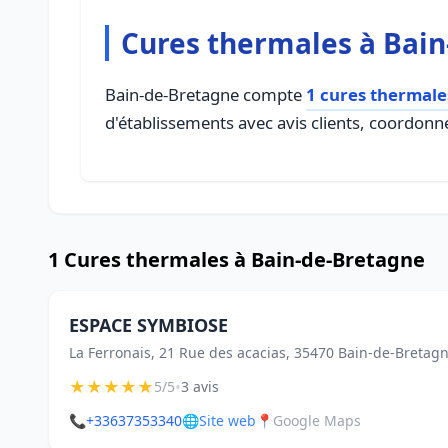
Cures thermales à Bai
Bain-de-Bretagne compte
1 cures thermale
d'établissements avec avis clients, coordonné
1 Cures thermales à Bain-de-Bretagne
ESPACE SYMBIOSE
La Ferronais, 21 Rue des acacias, 35470 Bain-de-Bretag
★
★
★
★
★
•
5/5
3 avis
📞
+33637353340
🌐
Site web
📍
Google Maps