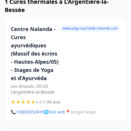
1 Cures thermales à L'Argentière-la-
Bessée
Centre Nalanda -
www.yoga-ayurveda-nalanda.com
Cures
ayurvédiques
(Massif des écrins
- Hautes-Alpes/05)
- Stages de Yoga
et d’Ayurvéda
Les Girauds, 05120
L'Argentière-la-Bessée
★
★
★
★
★
•
4.8/5
66 avis
📞
+33633352419
🌐
Site web
📍
Google Maps