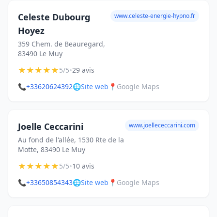
Celeste Dubourg
www.celeste-energie-hypno.fr
Hoyez
359 Chem. de Beauregard,
83490 Le Muy
★
★
★
★
★
•
5/5
29 avis
📞
+33620624392
🌐
Site web
📍
Google Maps
Joelle Ceccarini
www.joellececcarini.com
Au fond de l'allée, 1530 Rte de la
Motte, 83490 Le Muy
★
★
★
★
★
•
5/5
10 avis
📞
+33650854343
🌐
Site web
📍
Google Maps