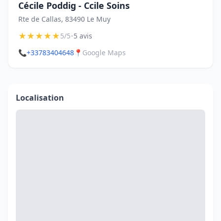
Cécile Poddig - Ccile Soins
Rte de Callas, 83490 Le Muy
★
★
★
★
★
•
5/5
5 avis
📞
+33783404648
📍
Google Maps
Localisation