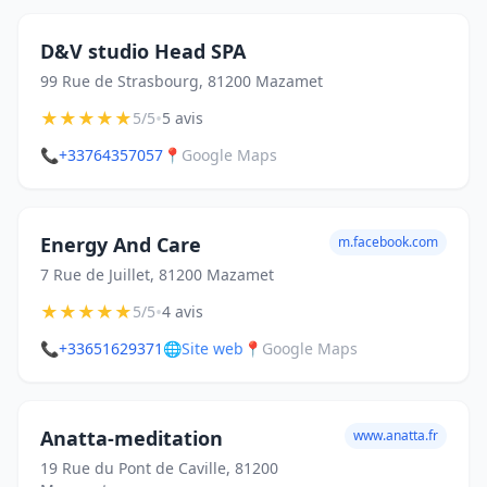
D&V studio Head SPA
99 Rue de Strasbourg, 81200 Mazamet
★
★
★
★
★
•
5/5
5 avis
📞
+33764357057
📍
Google Maps
Energy And Care
m.facebook.com
7 Rue de Juillet, 81200 Mazamet
★
★
★
★
★
•
5/5
4 avis
📞
+33651629371
🌐
Site web
📍
Google Maps
Anatta-meditation
www.anatta.fr
19 Rue du Pont de Caville, 81200