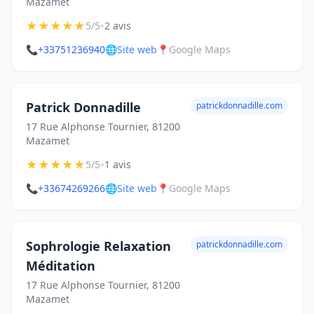
Mazamet
★
★
★
★
★
•
5/5
2 avis
📞
+33751236940
🌐
Site web
📍
Google Maps
Patrick Donnadille
patrickdonnadille.com
17 Rue Alphonse Tournier, 81200
Mazamet
★
★
★
★
★
•
5/5
1 avis
📞
+33674269266
🌐
Site web
📍
Google Maps
Sophrologie Relaxation
patrickdonnadille.com
Méditation
17 Rue Alphonse Tournier, 81200
Mazamet