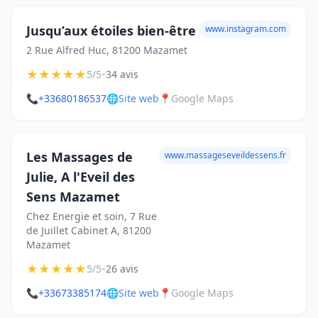
Jusqu’aux étoiles bien-être
www.instagram.com
2 Rue Alfred Huc, 81200 Mazamet
★
★
★
★
★
•
5/5
34 avis
📞
+33680186537
🌐
Site web
📍
Google Maps
Les Massages de
www.massageseveildessens.fr
Julie, A l'Eveil des
Sens Mazamet
Chez Energie et soin, 7 Rue
de Juillet Cabinet A, 81200
Mazamet
★
★
★
★
★
•
5/5
26 avis
📞
+33673385174
🌐
Site web
📍
Google Maps