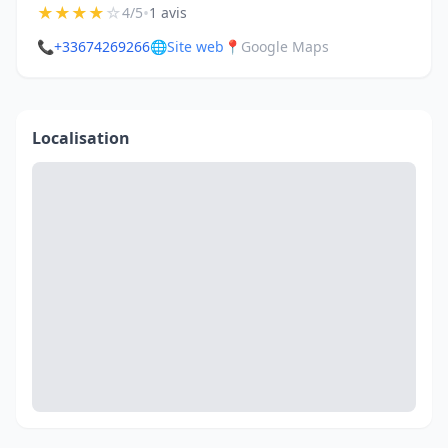
★
★
★
★
☆
•
4/5
1 avis
📞
+33674269266
🌐
Site web
📍
Google Maps
Localisation