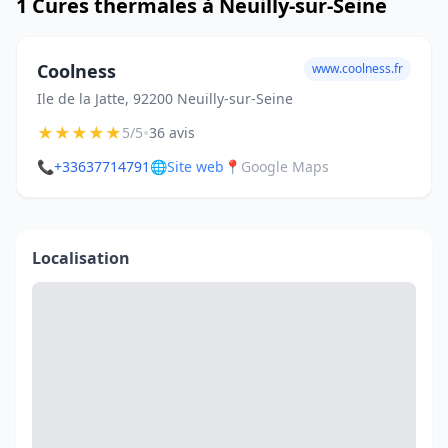
1 Cures thermales à Neuilly-sur-Seine
Coolness
www.coolness.fr
Ile de la Jatte, 92200 Neuilly-sur-Seine
★
★
★
★
★
•
5/5
36 avis
📞
+33637714791
🌐
Site web
📍
Google Maps
Localisation