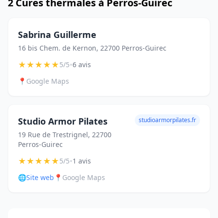
2 Cures thermales à Perros-Guirec
Sabrina Guillerme
16 bis Chem. de Kernon, 22700 Perros-Guirec
★
★
★
★
★
•
5/5
6 avis
📍
Google Maps
Studio Armor Pilates
studioarmorpilates.fr
19 Rue de Trestrignel, 22700
Perros-Guirec
★
★
★
★
★
•
5/5
1 avis
🌐
Site web
📍
Google Maps