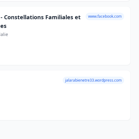
 Constellations Familiales et
www.facebook.com
ues
alie
jalarabienetre33.wordpress.com