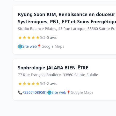
Kyung Soon KIM, Renaissance en douceur -
Systémiques, PNL, EFT et Soins Energétiq
Studio Balance Pilates, 43 Rue Laroque, 33560 Sainte-Eul
★
★
★
★
★
•
5/5
5 avis
🌐
Site web
📍
Google Maps
Sophrologie JALARA BIEN-ÊTRE
77 Rue François Boulière, 33560 Sainte-Eulalie
★
★
★
★
★
•
5/5
2 avis
📞
+33674089581
🌐
Site web
📍
Google Maps