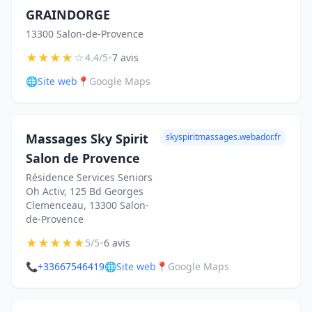
GRAINDORGE
13300 Salon-de-Provence
★
★
★
★
☆
•
4.4/5
7 avis
🌐
Site web
📍
Google Maps
Massages Sky Spirit
skyspiritmassages.webador.fr
Salon de Provence
Résidence Services Seniors
Oh Activ, 125 Bd Georges
Clemenceau, 13300 Salon-
de-Provence
★
★
★
★
★
•
5/5
6 avis
📞
+33667546419
🌐
Site web
📍
Google Maps