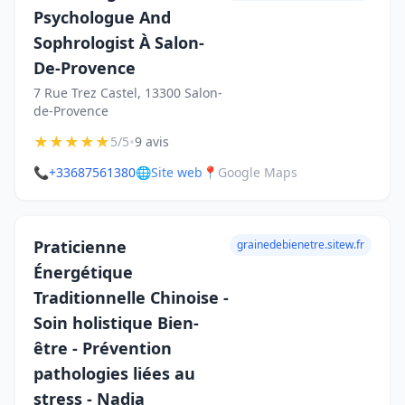
Psychologue And
Sophrologist À Salon-
De-Provence
7 Rue Trez Castel, 13300 Salon-
de-Provence
★
★
★
★
★
•
5/5
9 avis
📞
+33687561380
🌐
Site web
📍
Google Maps
Praticienne
grainedebienetre.sitew.fr
Énergétique
Traditionnelle Chinoise -
Soin holistique Bien-
être - Prévention
pathologies liées au
stress - Nadia