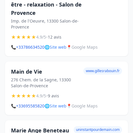
être - relaxation - Salon de
Provence
Imp. de l'Oeuvre, 13300 Salon-de-
Provence
★
★
★
★
★
•
4.9/5
12 avis
📞
+33786634520
🌐
Site web
📍
Google Maps
Main de Vie
www.gillesrabouin.fr
276 Chem. de la Sagne, 13300
Salon-de-Provence
★
★
★
★
★
•
4.9/5
9 avis
📞
+33695585820
🌐
Site web
📍
Google Maps
Marie Ange Beneteau
uninstantpourdemain.com