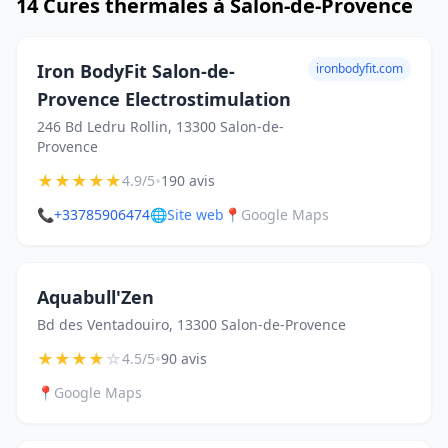
14 Cures thermales à Salon-de-Provence
Iron BodyFit Salon-de-
ironbodyfit.com
Provence Electrostimulation
246 Bd Ledru Rollin, 13300 Salon-de-
Provence
★
★
★
★
★
•
4.9/5
190 avis
📞
+33785906474
🌐
Site web
📍
Google Maps
Aquabull'Zen
Bd des Ventadouiro, 13300 Salon-de-Provence
★
★
★
★
☆
•
4.5/5
90 avis
📍
Google Maps