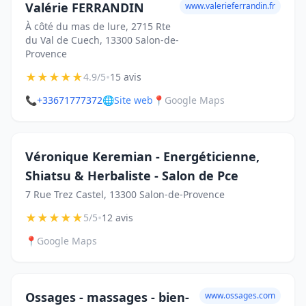
Valérie FERRANDIN
www.valerieferrandin.fr
À côté du mas de lure, 2715 Rte
du Val de Cuech, 13300 Salon-de-
Provence
★
★
★
★
★
•
4.9/5
15 avis
📞
+33671777372
🌐
Site web
📍
Google Maps
Véronique Keremian - Energéticienne,
Shiatsu & Herbaliste - Salon de Pce
7 Rue Trez Castel, 13300 Salon-de-Provence
★
★
★
★
★
•
5/5
12 avis
📍
Google Maps
Ossages - massages - bien-
www.ossages.com