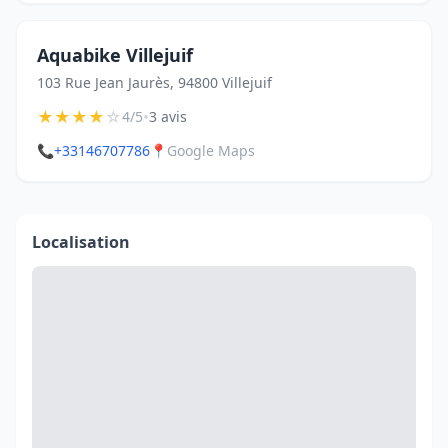
Aquabike Villejuif
103 Rue Jean Jaurès, 94800 Villejuif
★
★
★
★
☆
•
4/5
3 avis
📞
+33146707786
📍
Google Maps
Localisation