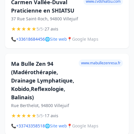
Carmen Vallée-Duval
www.cvdshiatsu.com
Praticienne en SHIATSU
37 Rue Saint-Roch, 94800 Villejuif
★
★
★
★
★
•
5/5
27 avis
📞
+33618684456
🌐
Site web
📍
Google Maps
Ma Bulle Zen 94
www.mabullezenresa.fr
(Madérothérapie,
Drainage Lymphatique,
Kobido,Reflexologie,
Balinais)
Rue Berthelot, 94800 Villejuif
★
★
★
★
★
•
5/5
17 avis
📞
+33743358518
🌐
Site web
📍
Google Maps