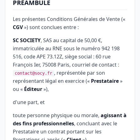
PRÉAMBULE
Les présentes Conditions Générales de Vente («
CGV
») sont conclues entre :
SC SOCIETY
, SAS au capital de 50,00 €,
immatriculée au RNE sous le numéro 942 198
516, code APE 73.12Z, siège social : 60 rue
François Ier, 75008 Paris, courriel de contact :
, représentée par son
contact@socy.fr
représentant légal en exercice («
Prestataire
»
ou «
Éditeur
»),
d'une part, et
toute personne physique ou morale,
agissant à
des fins professionnelles
, concluant avec le
Prestataire un contrat portant sur les
Prestations ci-après («
Client
»),