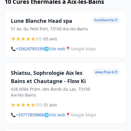
10 Cures thermales à Aix-les-Bains
Lune Blanche Head spa
luneblanche.fr
51 Av. du Petit Port, 73100 Aix-les-Bains
★
★
★
★
★
•
5/5
65 avis
📞
+33624785539
🌐
Site web
📍
Google Maps
Shiatsu, Sophrologie Aix les
www.flow-ki.fr
Bains et Chautagne - Flow Ki
428 Allée Prom. des Bords du Lac, 73100
Aix-les-Bains
★
★
★
★
★
•
5/5
31 avis
📞
+33777859868
🌐
Site web
📍
Google Maps