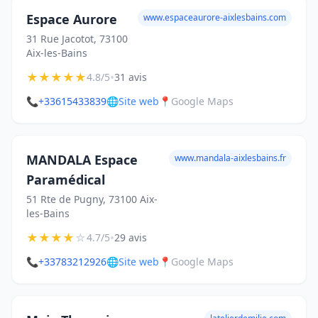
Espace Aurore
www.espaceaurore-aixlesbains.com
31 Rue Jacotot, 73100
Aix-les-Bains
★
★
★
★
★
•
4.8/5
31 avis
📞
+33615433839
🌐
Site web
📍
Google Maps
MANDALA Espace
www.mandala-aixlesbains.fr
Paramédical
51 Rte de Pugny, 73100 Aix-
les-Bains
★
★
★
★
☆
•
4.7/5
29 avis
📞
+33783212926
🌐
Site web
📍
Google Maps