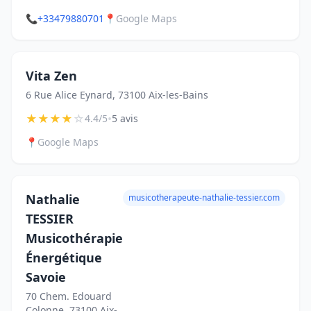
📞
+33479880701
📍
Google Maps
Vita Zen
6 Rue Alice Eynard, 73100 Aix-les-Bains
★
★
★
★
☆
•
4.4/5
5 avis
📍
Google Maps
Nathalie
musicotherapeute-nathalie-tessier.com
TESSIER
Musicothérapie
Énergétique
Savoie
70 Chem. Edouard
Colonne, 73100 Aix-