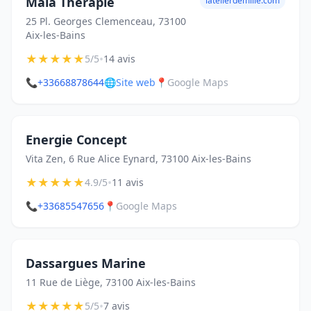
Maia Therapie
latelierdemilie.com
25 Pl. Georges Clemenceau, 73100
Aix-les-Bains
★
★
★
★
★
•
5/5
14 avis
📞
+33668878644
🌐
Site web
📍
Google Maps
Energie Concept
Vita Zen, 6 Rue Alice Eynard, 73100 Aix-les-Bains
★
★
★
★
★
•
4.9/5
11 avis
📞
+33685547656
📍
Google Maps
Dassargues Marine
11 Rue de Liège, 73100 Aix-les-Bains
★
★
★
★
★
•
5/5
7 avis