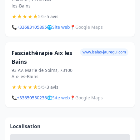
les-Bains
★
★
★
★
★
•
5/5
5 avis
📞
+33683105895
🌐
Site web
📍
Google Maps
Fasciathérapie Aix les
www.isaias-jauregui.com
Bains
93 Av. Marie de Solms, 73100
Aix-les-Bains
★
★
★
★
★
•
5/5
3 avis
📞
+33650550236
🌐
Site web
📍
Google Maps
Localisation