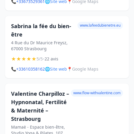
📞
+33673529361
🌐
Site web
📍
Google Maps
Sabrina la fée du bien-
www.lafeedubienetre.eu
être
4 Rue du Dr Maurice Freysz,
67000 Strasbourg
★
★
★
★
★
•
5/5
22 avis
📞
+33610358162
🌐
Site web
📍
Google Maps
Valentine Charpilloz –
www.flow-withvalentine.com
Hypnonatal, Fertilité
& Maternité –
Strasbourg
Mamaë - Espace bien-être,
Studio Yoga & Pilates, 107