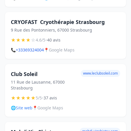
️CRYOFAST ️ Cryothérapie Strasbourg
9 Rue des Pontonniers, 67000 Strasbourg
★
★
★
★
☆
•
4.6/5
40 avis
📞
+33369324004
📍
Google Maps
Club Soleil
www.leclubsoleil.com
11 Rue de Lausanne, 67000
Strasbourg
★
★
★
★
★
•
5/5
37 avis
🌐
Site web
📍
Google Maps