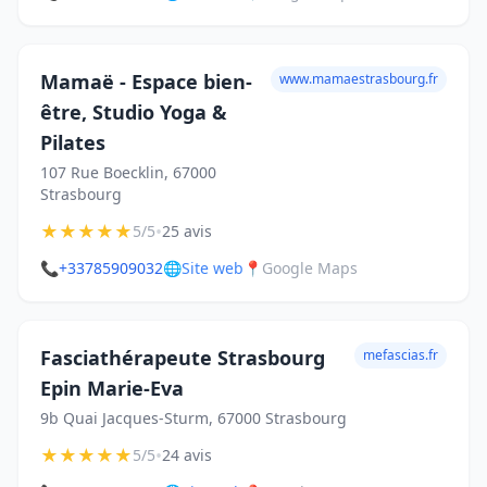
Mamaë - Espace bien-
www.mamaestrasbourg.fr
être, Studio Yoga &
Pilates
107 Rue Boecklin, 67000
Strasbourg
★
★
★
★
★
•
5/5
25 avis
📞
+33785909032
🌐
Site web
📍
Google Maps
Fasciathérapeute Strasbourg
mefascias.fr
Epin Marie-Eva
9b Quai Jacques-Sturm, 67000 Strasbourg
★
★
★
★
★
•
5/5
24 avis