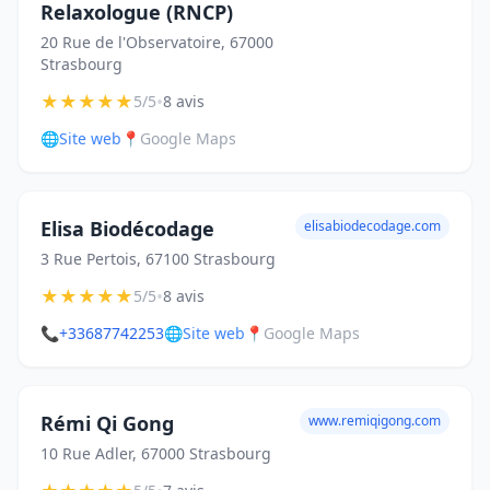
Relaxologue (RNCP)
20 Rue de l'Observatoire, 67000
Strasbourg
★
★
★
★
★
•
5/5
8 avis
🌐
Site web
📍
Google Maps
Elisa Biodécodage
elisabiodecodage.com
3 Rue Pertois, 67100 Strasbourg
★
★
★
★
★
•
5/5
8 avis
📞
+33687742253
🌐
Site web
📍
Google Maps
Rémi Qi Gong
www.remiqigong.com
10 Rue Adler, 67000 Strasbourg