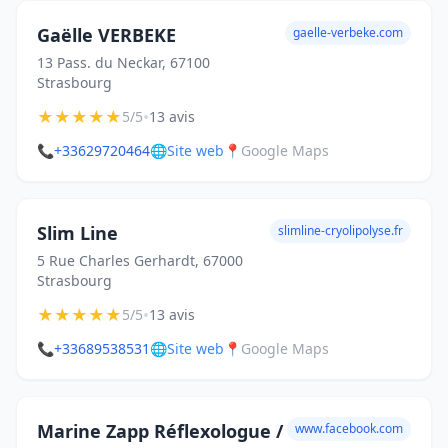
Gaëlle VERBEKE
gaelle-verbeke.com
13 Pass. du Neckar, 67100
Strasbourg
★
★
★
★
★
•
5/5
13 avis
📞
+33629720464
🌐
Site web
📍
Google Maps
Slim Line
slimline-cryolipolyse.fr
5 Rue Charles Gerhardt, 67000
Strasbourg
★
★
★
★
★
•
5/5
13 avis
📞
+33689538531
🌐
Site web
📍
Google Maps
Marine Zapp Réflexologue /
www.facebook.com