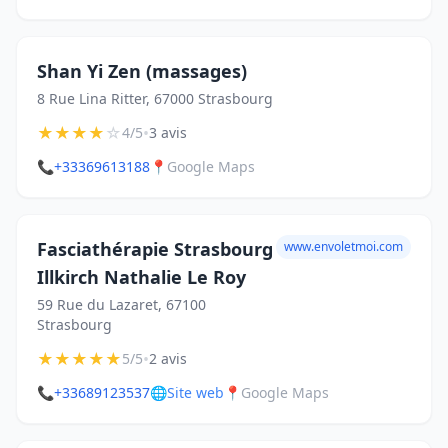
Shan Yi Zen (massages)
8 Rue Lina Ritter, 67000 Strasbourg
★
★
★
★
☆
•
4/5
3 avis
📞
+33369613188
📍
Google Maps
Fasciathérapie Strasbourg
www.envoletmoi.com
Illkirch Nathalie Le Roy
59 Rue du Lazaret, 67100
Strasbourg
★
★
★
★
★
•
5/5
2 avis
📞
+33689123537
🌐
Site web
📍
Google Maps