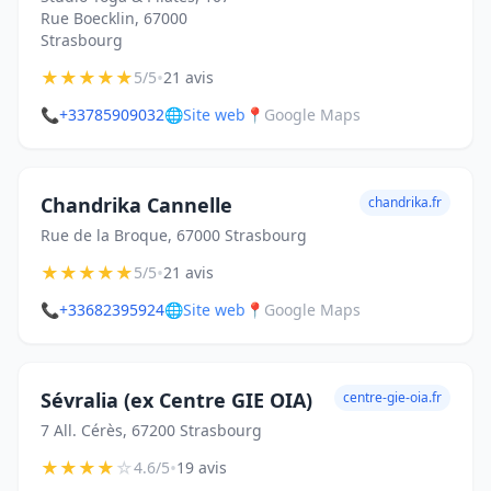
Rue Boecklin, 67000
Strasbourg
★
★
★
★
★
•
5/5
21 avis
📞
+33785909032
🌐
Site web
📍
Google Maps
Chandrika Cannelle
chandrika.fr
Rue de la Broque, 67000 Strasbourg
★
★
★
★
★
•
5/5
21 avis
📞
+33682395924
🌐
Site web
📍
Google Maps
Sévralia (ex Centre GIE OIA)
centre-gie-oia.fr
7 All. Cérès, 67200 Strasbourg
★
★
★
★
☆
•
4.6/5
19 avis