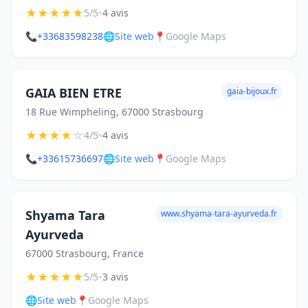
★
★
★
★
★
•
5/5
4 avis
📞
+33683598238
🌐
Site web
📍
Google Maps
GAIA BIEN ETRE
gaia-bijoux.fr
18 Rue Wimpheling, 67000 Strasbourg
★
★
★
★
☆
•
4/5
4 avis
📞
+33615736697
🌐
Site web
📍
Google Maps
Shyama Tara
www.shyama-tara-ayurveda.fr
Ayurveda
67000 Strasbourg, France
★
★
★
★
★
•
5/5
3 avis
🌐
Site web
📍
Google Maps