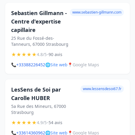
Sebastien Gillmann -
www.sebastien-gillmann.com
Centre d'expertise
capillaire
25 Rue du Fossé-des-
Tanneurs, 67000 Strasbourg
★
★
★
★
★
•
4.8/5
90 avis
📞
+33388226452
🌐
Site web
📍
Google Maps
LesSens de Soi par
www.lessensdesoi67.fr
Carolle HUBER
5a Rue des Mineurs, 67000
Strasbourg
★
★
★
★
★
•
4.9/5
54 avis
📞
+33614360962
🌐
Site web
📍
Google Maps