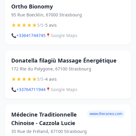
Ortho Bionomy
95 Rue Boecklin, 67000 Strasbourg
★
★
★
★
★
•
5/5
5 avis
📞
+33641744745
📍
Google Maps
Donatella filagiù Massage Énergétique
172 Rte du Polygone, 67100 Strasbourg
★
★
★
★
★
•
5/5
4 avis
📞
+33764711944
📍
Google Maps
Médecine Traditionnelle
www.theraneo.com
Chinoise - Cazzola Lucie
35 Rue de Fréland, 67100 Strasbourg