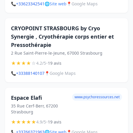
📞
+33623342541
🌐
Site web
📍
Google Maps
CRYOPOINT STRASBOURG by Cryo
Synergie , Cryothérapie corps entier et
Pressothérapie
2 Rue Saint-Pierre-le-Jeune, 67000 Strasbourg
★
★
★
★
☆
•
4.2/5
19 avis
📞
+33388140107
📍
Google Maps
Espace Elafi
www.psychoressources.net
35 Rue Cerf-Berr, 67200
Strasbourg
★
★
★
★
★
•
4.9/5
19 avis
📞
+33766371963
🌐
Site web
📍
Google Maps