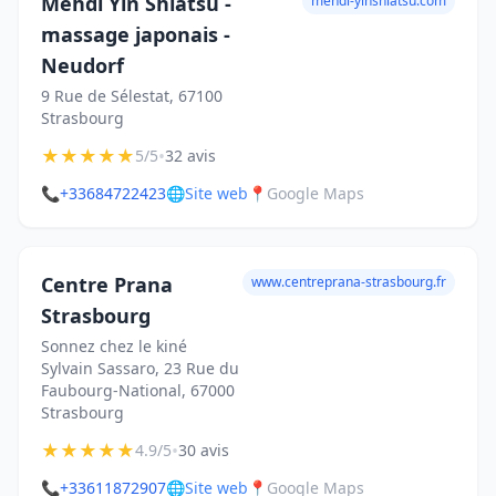
Mehdi Yin Shiatsu -
mehdi-yinshiatsu.com
massage japonais -
Neudorf
9 Rue de Sélestat, 67100
Strasbourg
★
★
★
★
★
•
5/5
32 avis
📞
+33684722423
🌐
Site web
📍
Google Maps
Centre Prana
www.centreprana-strasbourg.fr
Strasbourg
Sonnez chez le kiné
Sylvain Sassaro, 23 Rue du
Faubourg-National, 67000
Strasbourg
★
★
★
★
★
•
4.9/5
30 avis
📞
+33611872907
🌐
Site web
📍
Google Maps