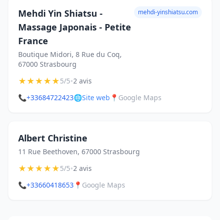
Mehdi Yin Shiatsu -
mehdi-yinshiatsu.com
Massage Japonais - Petite
France
Boutique Midori, 8 Rue du Coq,
67000 Strasbourg
★
★
★
★
★
•
5/5
2 avis
📞
+33684722423
🌐
Site web
📍
Google Maps
Albert Christine
11 Rue Beethoven, 67000 Strasbourg
★
★
★
★
★
•
5/5
2 avis
📞
+33660418653
📍
Google Maps