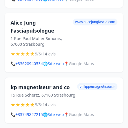
Alice Jung
www.alicejungfascia.com
Fasciapulsologue
1 Rue Paul Muller Simonis,
67000 Strasbourg
★
★
★
★
★
•
5/5
14 avis
📞
+33620940534
🌐
Site web
📍
Google Maps
kp magnetiseur and co
philippemagnetiseur.fr
15 Rue Schertz, 67100 Strasbourg
★
★
★
★
★
•
5/5
14 avis
📞
+33749827215
🌐
Site web
📍
Google Maps