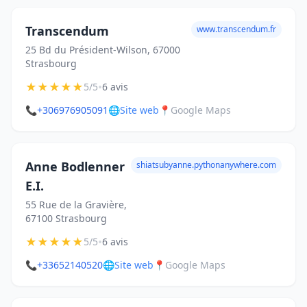
Transcendum
www.transcendum.fr
25 Bd du Président-Wilson, 67000
Strasbourg
★
★
★
★
★
•
5/5
6 avis
📞
+306976905091
🌐
Site web
📍
Google Maps
Anne Bodlenner
shiatsubyanne.pythonanywhere.com
E.I.
55 Rue de la Gravière,
67100 Strasbourg
★
★
★
★
★
•
5/5
6 avis
📞
+33652140520
🌐
Site web
📍
Google Maps