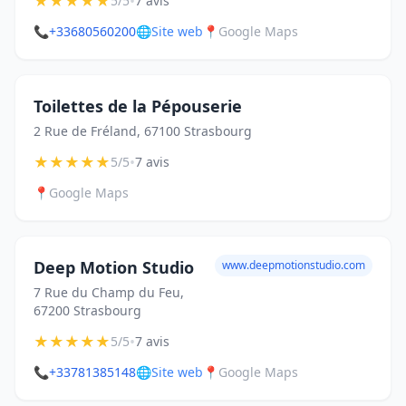
★
★
★
★
★
•
5/5
7 avis
📞
+33680560200
🌐
Site web
📍
Google Maps
Toilettes de la Pépouserie
2 Rue de Fréland, 67100 Strasbourg
★
★
★
★
★
•
5/5
7 avis
📍
Google Maps
Deep Motion Studio
www.deepmotionstudio.com
7 Rue du Champ du Feu,
67200 Strasbourg
★
★
★
★
★
•
5/5
7 avis
📞
+33781385148
🌐
Site web
📍
Google Maps