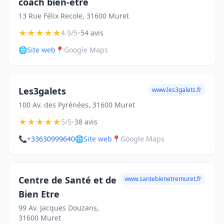
coach bien-être
13 Rue Félix Recole, 31600 Muret
★
★
★
★
★
•
4.9/5
54 avis
🌐
Site web
📍
Google Maps
Les3galets
www.les3galets.fr
100 Av. des Pyrénées, 31600 Muret
★
★
★
★
★
•
5/5
38 avis
📞
+33630999640
🌐
Site web
📍
Google Maps
Centre de Santé et de
www.santebienetremuret.fr
Bien Etre
99 Av. Jacques Douzans,
31600 Muret