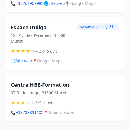
📞
+33762967983
🌐
Site web
📍
Google Maps
Espace Indigo
www.espaceindigo31.fr
122 Av. des Pyrénées, 31600
Muret
★
★
★
★
☆
•
4.2/5
5 avis
🌐
Site web
📍
Google Maps
Centre HBE-Formation
37 R. de Louge, 31600 Muret
★
★
★
☆
☆
•
3/5
4 avis
📞
+33783891102
📍
Google Maps