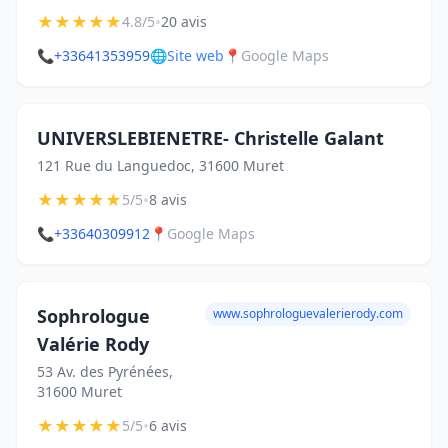
★
★
★
★
★
•
4.8/5
20 avis
📞
+33641353959
🌐
Site web
📍
Google Maps
UNIVERSLEBIENETRE- Christelle Galant
121 Rue du Languedoc, 31600 Muret
★
★
★
★
★
•
5/5
8 avis
📞
+33640309912
📍
Google Maps
Sophrologue
www.sophrologuevalerierody.com
Valérie Rody
53 Av. des Pyrénées,
31600 Muret
★
★
★
★
★
•
5/5
6 avis