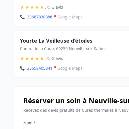
★
★
★
★
★
•
5/5
3 avis
📞
+33687830886
📍
Google Maps
Yourte La Veilleuse d'étoiles
Chem. de la Cage, 69250 Neuville-sur-Saône
★
★
★
★
★
•
5/5
2 avis
📞
+33658405341
📍
Google Maps
Réserver un soin à Neuville-s
Recevez des devis gratuits de Cures thermales à Neuvi
Nom *