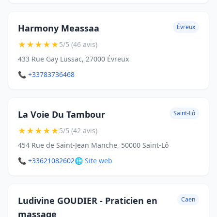
Harmony Meassaa
Évreux
★
★
★
★
★
5/5 (46 avis)
433 Rue Gay Lussac, 27000 Évreux
📞 +33783736468
La Voie Du Tambour
Saint-Lô
★
★
★
★
★
5/5 (42 avis)
454 Rue de Saint-Jean Manche, 50000 Saint-Lô
📞 +33621082602
🌐 Site web
Ludivine GOUDIER - Praticien en
Caen
massage