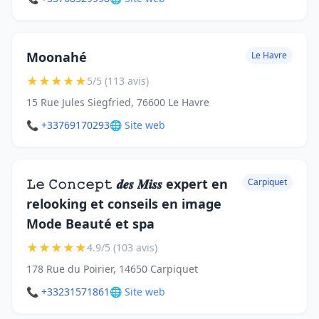
Moonahé
Le Havre
★
★
★
★
★
5/5 (113 avis)
15 Rue Jules Siegfried, 76600 Le Havre
📞 +33769170293
🌐 Site web
𝙻𝚎 𝙲𝚘𝚗𝚌𝚎𝚙𝚝 𝒅𝒆𝒔 𝑴𝒊𝒔𝒔 expert en
Carpiquet
relooking et conseils en image
Mode Beauté et spa
★
★
★
★
★
4.9/5 (103 avis)
178 Rue du Poirier, 14650 Carpiquet
📞 +33231571861
🌐 Site web