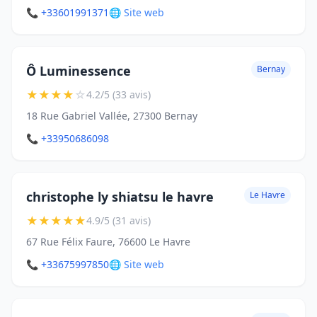
📞 +33601991371
🌐 Site web
Ô Luminessence
Bernay
★
★
★
★
☆
4.2/5 (33 avis)
18 Rue Gabriel Vallée, 27300 Bernay
📞 +33950686098
christophe ly shiatsu le havre
Le Havre
★
★
★
★
★
4.9/5 (31 avis)
67 Rue Félix Faure, 76600 Le Havre
📞 +33675997850
🌐 Site web