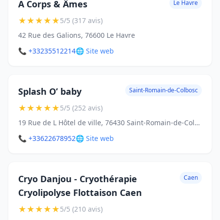
A Corps & Âmes
Le Havre
★
★
★
★
★
5/5 (317 avis)
42 Rue des Galions, 76600 Le Havre
📞 +33235512214
🌐 Site web
Splash O’ baby
Saint-Romain-de-Colbosc
★
★
★
★
★
5/5 (252 avis)
19 Rue de L Hôtel de ville, 76430 Saint-Romain-de-Colbosc
📞 +33622678952
🌐 Site web
Cryo Danjou - Cryothérapie
Caen
Cryolipolyse Flottaison Caen
★
★
★
★
★
5/5 (210 avis)