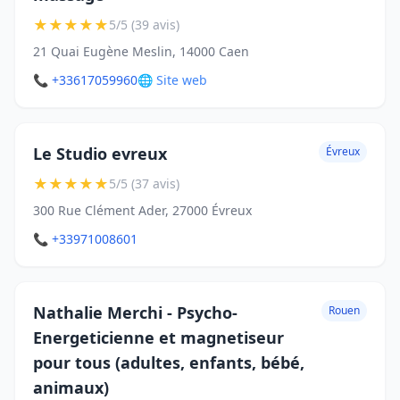
★
★
★
★
★
5/5 (39 avis)
21 Quai Eugène Meslin, 14000 Caen
📞 +33617059960
🌐 Site web
Le Studio evreux
Évreux
★
★
★
★
★
5/5 (37 avis)
300 Rue Clément Ader, 27000 Évreux
📞 +33971008601
Nathalie Merchi - Psycho-
Rouen
Energeticienne et magnetiseur
pour tous (adultes, enfants, bébé,
animaux)