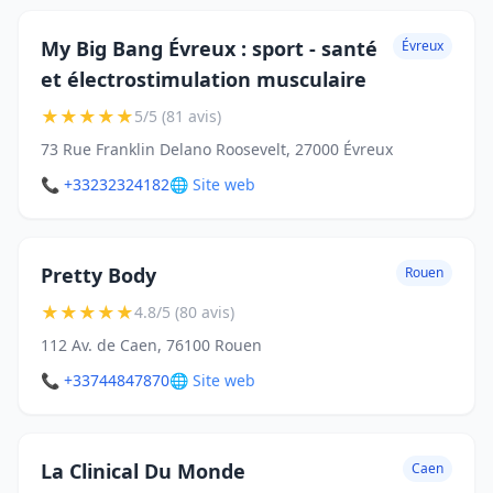
My Big Bang Évreux : sport - santé
Évreux
et électrostimulation musculaire
★
★
★
★
★
5/5 (81 avis)
73 Rue Franklin Delano Roosevelt, 27000 Évreux
📞 +33232324182
🌐 Site web
Pretty Body
Rouen
★
★
★
★
★
4.8/5 (80 avis)
112 Av. de Caen, 76100 Rouen
📞 +33744847870
🌐 Site web
La Clinical Du Monde
Caen