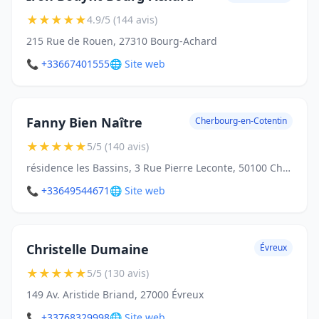
★
★
★
★
★
4.9/5 (144 avis)
215 Rue de Rouen, 27310 Bourg-Achard
📞 +33667401555
🌐 Site web
Fanny Bien Naître
Cherbourg-en-Cotentin
★
★
★
★
★
5/5 (140 avis)
résidence les Bassins, 3 Rue Pierre Leconte, 50100 Cherbourg-en-Cotentin
📞 +33649544671
🌐 Site web
Christelle Dumaine
Évreux
★
★
★
★
★
5/5 (130 avis)
149 Av. Aristide Briand, 27000 Évreux
📞 +33768329998
🌐 Site web