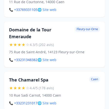
11 Rue de Courtonne, 14000 Caen
📞 +33769331105
🌐 Site web
Domaine de la Tour
Fleury-sur-Orne
Emeraude
★
★
★
★
☆
4.3/5 (202 avis)
75 Rue de Saint-André, 14123 Fleury-sur-Orne
📞 +33231348382
🌐 Site web
The Chamarel Spa
Caen
★
★
★
★
☆
4.4/5 (178 avis)
10 Rue Sadi Carnot, 14000 Caen
📞 +33231231017
🌐 Site web