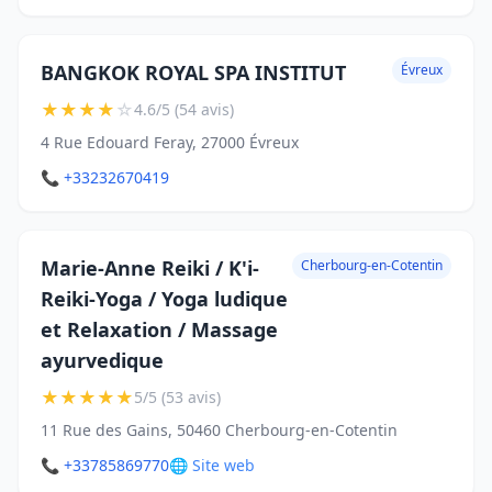
BANGKOK ROYAL SPA INSTITUT
Évreux
★
★
★
★
☆
4.6/5 (54 avis)
4 Rue Edouard Feray, 27000 Évreux
📞 +33232670419
Marie-Anne Reiki / K'i-
Cherbourg-en-Cotentin
Reiki-Yoga / Yoga ludique
et Relaxation / Massage
ayurvedique
★
★
★
★
★
5/5 (53 avis)
11 Rue des Gains, 50460 Cherbourg-en-Cotentin
📞 +33785869770
🌐 Site web