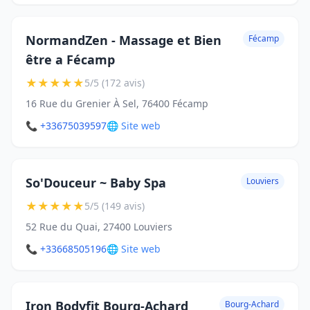
NormandZen - Massage et Bien
Fécamp
être a Fécamp
★
★
★
★
★
5/5 (172 avis)
16 Rue du Grenier À Sel, 76400 Fécamp
📞 +33675039597
🌐 Site web
So'Douceur ~ Baby Spa
Louviers
★
★
★
★
★
5/5 (149 avis)
52 Rue du Quai, 27400 Louviers
📞 +33668505196
🌐 Site web
Iron Bodyfit Bourg-Achard
Bourg-Achard