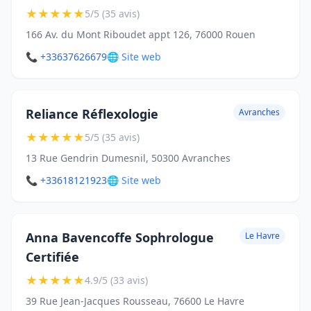
★
★
★
★
★
5/5 (35 avis)
166 Av. du Mont Riboudet appt 126, 76000 Rouen
📞 +33637626679
🌐 Site web
Reliance Réflexologie
Avranches
★
★
★
★
★
5/5 (35 avis)
13 Rue Gendrin Dumesnil, 50300 Avranches
📞 +33618121923
🌐 Site web
Anna Bavencoffe Sophrologue
Le Havre
Certifiée
★
★
★
★
★
4.9/5 (33 avis)
39 Rue Jean-Jacques Rousseau, 76600 Le Havre