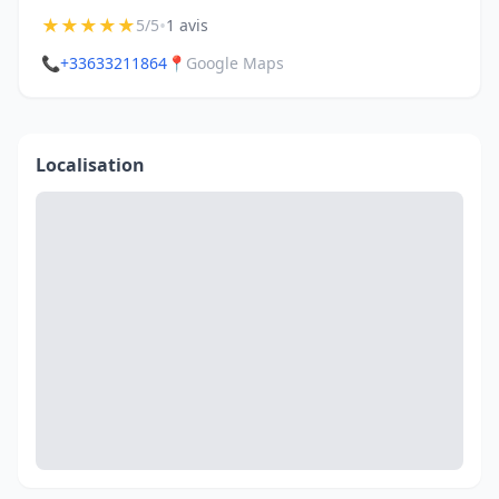
★
★
★
★
★
•
5/5
1 avis
📞
+33633211864
📍
Google Maps
Localisation