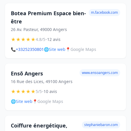
Botea Premium Espace bien-
m.facebook.com
être
26 Av. Pasteur, 49000 Angers
★
★
★
★
★
•
4.8/5
12 avis
📞
+33252350801
🌐
Site web
📍
Google Maps
Ensō Angers
www.ensoangers.com
16 Rue des Lices, 49100 Angers
★
★
★
★
★
•
5/5
10 avis
🌐
Site web
📍
Google Maps
Coiffure énergétique,
stephaniebaron.com