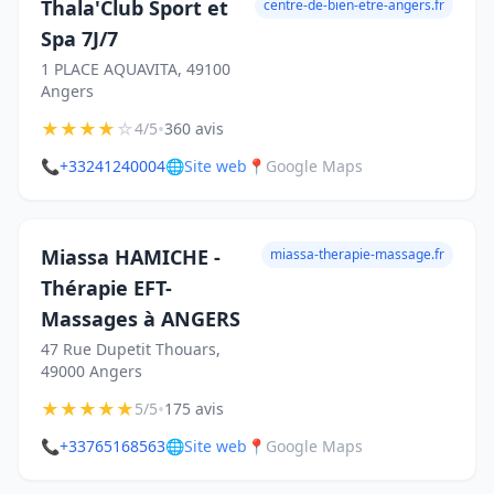
Thala'Club Sport et
centre-de-bien-etre-angers.fr
Spa 7J/7
1 PLACE AQUAVITA, 49100
Angers
★
★
★
★
☆
•
4/5
360 avis
📞
+33241240004
🌐
Site web
📍
Google Maps
Miassa HAMICHE -
miassa-therapie-massage.fr
Thérapie EFT-
Massages à ANGERS
47 Rue Dupetit Thouars,
49000 Angers
★
★
★
★
★
•
5/5
175 avis
📞
+33765168563
🌐
Site web
📍
Google Maps