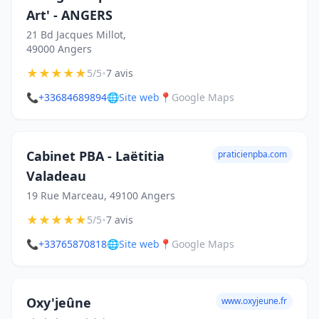
Art' - ANGERS
21 Bd Jacques Millot,
49000 Angers
★
★
★
★
★
•
5/5
7 avis
📞
+33684689894
🌐
Site web
📍
Google Maps
Cabinet PBA - Laëtitia
praticienpba.com
Valadeau
19 Rue Marceau, 49100 Angers
★
★
★
★
★
•
5/5
7 avis
📞
+33765870818
🌐
Site web
📍
Google Maps
Oxy'jeûne
www.oxyjeune.fr