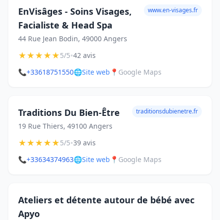
EnVisâges - Soins Visages,
www.en-visages.fr
Facialiste & Head Spa
44 Rue Jean Bodin, 49000 Angers
★
★
★
★
★
•
5/5
42 avis
📞
+33618751550
🌐
Site web
📍
Google Maps
Traditions Du Bien-Être
traditionsdubienetre.fr
19 Rue Thiers, 49100 Angers
★
★
★
★
★
•
5/5
39 avis
📞
+33634374963
🌐
Site web
📍
Google Maps
Ateliers et détente autour de bébé avec
Apyo