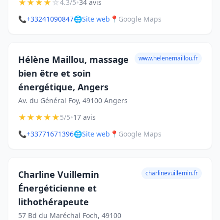
★
★
★
★
☆
•
4.3/5
34 avis
📞
+33241090847
🌐
Site web
📍
Google Maps
Hélène Maillou, massage
www.helenemaillou.fr
bien être et soin
énergétique, Angers
Av. du Général Foy, 49100 Angers
★
★
★
★
★
•
5/5
17 avis
📞
+33771671396
🌐
Site web
📍
Google Maps
Charline Vuillemin
charlinevuillemin.fr
Énergéticienne et
lithothérapeute
57 Bd du Maréchal Foch, 49100