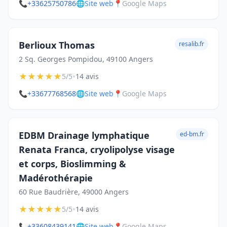
📞
+33625750786
🌐
Site web
📍
Google Maps
Berlioux Thomas
resalib.fr
2 Sq. Georges Pompidou, 49100 Angers
★
★
★
★
★
•
5/5
14 avis
📞
+33677768568
🌐
Site web
📍
Google Maps
EDBM Drainage lymphatique
ed-bm.fr
Renata Franca, cryolipolyse visage
et corps, Bioslimming &
Madérothérapie
60 Rue Baudrière, 49000 Angers
★
★
★
★
★
•
5/5
14 avis
📞
+33608439141
🌐
Site web
📍
Google Maps