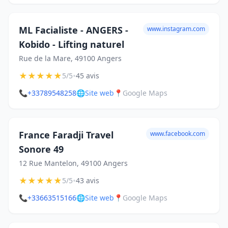
ML Facialiste - ANGERS -
www.instagram.com
Kobido - Lifting naturel
Rue de la Mare, 49100 Angers
★
★
★
★
★
•
5/5
45 avis
📞
+33789548258
🌐
Site web
📍
Google Maps
France Faradji Travel
www.facebook.com
Sonore 49
12 Rue Mantelon, 49100 Angers
★
★
★
★
★
•
5/5
43 avis
📞
+33663515166
🌐
Site web
📍
Google Maps