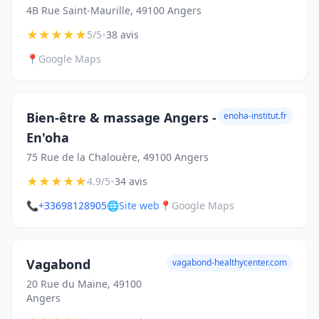
4B Rue Saint-Maurille, 49100 Angers
★
★
★
★
★
•
5/5
38 avis
📍
Google Maps
Bien-être & massage Angers -
enoha-institut.fr
En'oha
75 Rue de la Chalouère, 49100 Angers
★
★
★
★
★
•
4.9/5
34 avis
📞
+33698128905
🌐
Site web
📍
Google Maps
Vagabond
vagabond-healthycenter.com
20 Rue du Maine, 49100
Angers