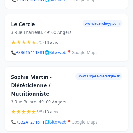
Le Cercle
www.lecercle-yy.com
3 Rue Tharreau, 49100 Angers
★
★
★
★
★
•
5/5
13 avis
📞
+33615411381
🌐
Site web
📍
Google Maps
Sophie Martin -
www.angers-dietetique.fr
Diététicienne /
Nutritionniste
3 Rue Billard, 49100 Angers
★
★
★
★
★
•
5/5
13 avis
📞
+33241271611
🌐
Site web
📍
Google Maps