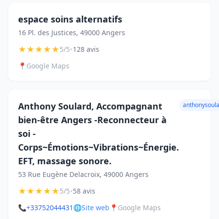
espace soins alternatifs
16 Pl. des Justices, 49000 Angers
★
★
★
★
★
•
5/5
128 avis
📍
Google Maps
Anthony Soulard, Accompagnant
anthonysoul
bien-être Angers -Reconnecteur à
soi -
Corps~Émotions~Vibrations~Énergie.
EFT, massage sonore.
53 Rue Eugène Delacroix, 49000 Angers
★
★
★
★
★
•
5/5
58 avis
📞
+33752044431
🌐
Site web
📍
Google Maps