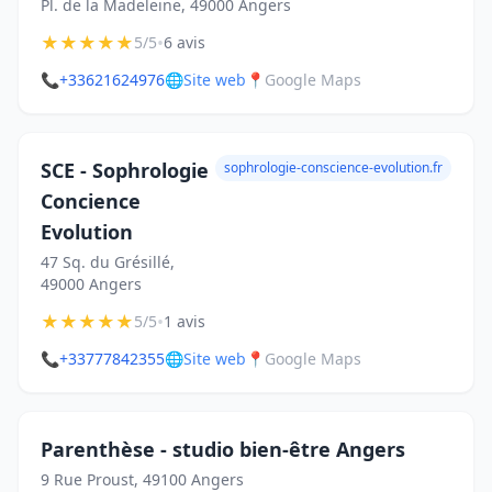
Pl. de la Madeleine, 49000 Angers
★
★
★
★
★
•
5/5
6 avis
📞
+33621624976
🌐
Site web
📍
Google Maps
SCE - Sophrologie
sophrologie-conscience-evolution.fr
Concience
Evolution
47 Sq. du Grésillé,
49000 Angers
★
★
★
★
★
•
5/5
1 avis
📞
+33777842355
🌐
Site web
📍
Google Maps
Parenthèse - studio bien-être Angers
9 Rue Proust, 49100 Angers