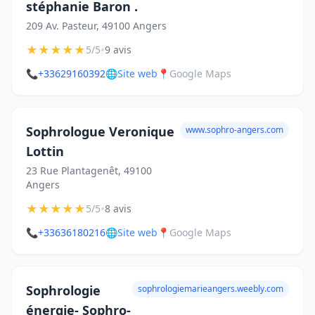
stéphanie Baron .
209 Av. Pasteur, 49100 Angers
★
★
★
★
★
•
5/5
9 avis
📞
+33629160392
🌐
Site web
📍
Google Maps
Sophrologue Veronique
www.sophro-angers.com
Lottin
23 Rue Plantagenêt, 49100
Angers
★
★
★
★
★
•
5/5
8 avis
📞
+33636180216
🌐
Site web
📍
Google Maps
Sophrologie
sophrologiemarieangers.weebly.com
énergie- Sophro-