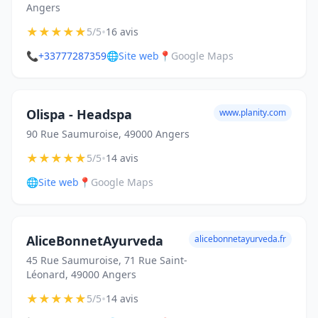
Angers
★
★
★
★
★
•
5/5
16 avis
📞
+33777287359
🌐
Site web
📍
Google Maps
Olispa - Headspa
www.planity.com
90 Rue Saumuroise, 49000 Angers
★
★
★
★
★
•
5/5
14 avis
🌐
Site web
📍
Google Maps
AliceBonnetAyurveda
alicebonnetayurveda.fr
45 Rue Saumuroise, 71 Rue Saint-
Léonard, 49000 Angers
★
★
★
★
★
•
5/5
14 avis