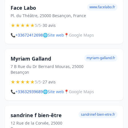
Face Labo
www.facelabo.fr
Pl. du Théâtre, 25000 Besançon, France
★
★
★
★
★
•
5/5
30 avis
📞
+33672412698
🌐
Site web
📍
Google Maps
Myriam Galland
myriam-galland.fr
7 B Rue du Dr Bernard Mouras, 25000
Besançon
★
★
★
★
★
•
5/5
27 avis
📞
+33632939689
🌐
Site web
📍
Google Maps
sandrine f bien-être
sandrinef-bien-etre.fr
12 Rue de la Corvée, 25000