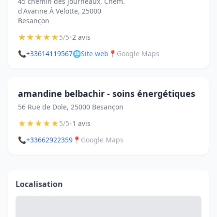
45 chemin des journeaux, Chem.
d'Avanne À Velotte, 25000
Besançon
★
★
★
★
★
•
5/5
2 avis
📞
+33614119567
🌐
Site web
📍
Google Maps
amandine belbachir - soins énergétiques
56 Rue de Dole, 25000 Besançon
★
★
★
★
★
•
5/5
1 avis
📞
+33662922359
📍
Google Maps
Localisation