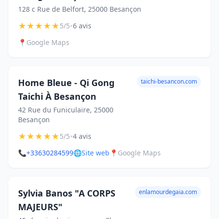
128 c Rue de Belfort, 25000 Besançon
★
★
★
★
★
•
5/5
6 avis
📍
Google Maps
Home Bleue - Qi Gong
taichi-besancon.com
Taichi À Besançon
42 Rue du Funiculaire, 25000
Besançon
★
★
★
★
★
•
5/5
4 avis
📞
+33630284599
🌐
Site web
📍
Google Maps
Sylvia Banos "A CORPS
enlamourdegaia.com
MAJEURS"