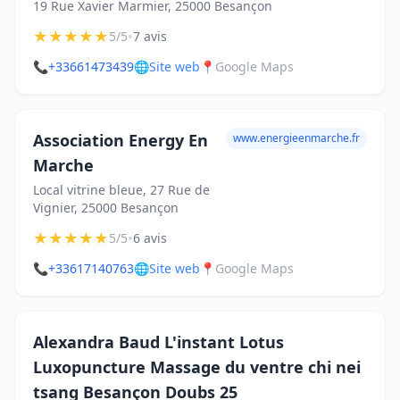
19 Rue Xavier Marmier, 25000 Besançon
★
★
★
★
★
•
5/5
7 avis
📞
+33661473439
🌐
Site web
📍
Google Maps
Association Energy En
www.energieenmarche.fr
Marche
Local vitrine bleue, 27 Rue de
Vignier, 25000 Besançon
★
★
★
★
★
•
5/5
6 avis
📞
+33617140763
🌐
Site web
📍
Google Maps
Alexandra Baud L'instant Lotus
Luxopuncture Massage du ventre chi nei
tsang Besançon Doubs 25