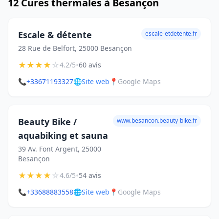
12 Cures thermales à Besançon
Escale & détente
escale-etdetente.fr
28 Rue de Belfort, 25000 Besançon
★
★
★
★
☆
•
4.2/5
60 avis
📞
+33671193327
🌐
Site web
📍
Google Maps
Beauty Bike /
www.besancon.beauty-bike.fr
aquabiking et sauna
39 Av. Font Argent, 25000
Besançon
★
★
★
★
☆
•
4.6/5
54 avis
📞
+33688883558
🌐
Site web
📍
Google Maps