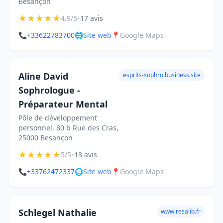
Besançon
★
★
★
★
★
•
4.9/5
17 avis
📞
+33622783700
🌐
Site web
📍
Google Maps
Aline David
esprits-sophro.business.site
Sophrologue -
Préparateur Mental
Pôle de développement
personnel, 80 b Rue des Cras,
25000 Besançon
★
★
★
★
★
•
5/5
13 avis
📞
+33762472337
🌐
Site web
📍
Google Maps
Schlegel Nathalie
www.resalib.fr