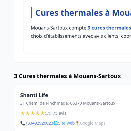
Cures thermales à Mou
Mouans-Sartoux compte
3 cures thermales
choix d'établissements avec avis clients, coo
3 Cures thermales à Mouans-Sartoux
Shanti Life
31 Chem. de Pinchinade, 06370 Mouans-Sartoux
★
★
★
★
★
•
5/5
75 avis
📞
+33492920023
🌐
Site web
📍
Google Maps