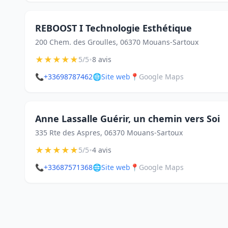
REBOOST I Technologie Esthétique
200 Chem. des Groulles, 06370 Mouans-Sartoux
★
★
★
★
★
•
5/5
8 avis
📞
+33698787462
🌐
Site web
📍
Google Maps
Anne Lassalle Guérir, un chemin vers Soi
335 Rte des Aspres, 06370 Mouans-Sartoux
★
★
★
★
★
•
5/5
4 avis
📞
+33687571368
🌐
Site web
📍
Google Maps