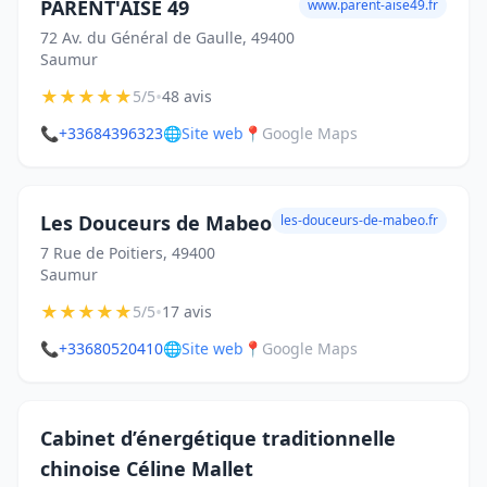
PARENT'AISE 49
www.parent-aise49.fr
72 Av. du Général de Gaulle, 49400
Saumur
★
★
★
★
★
•
5/5
48 avis
📞
+33684396323
🌐
Site web
📍
Google Maps
Les Douceurs de Mabeo
les-douceurs-de-mabeo.fr
7 Rue de Poitiers, 49400
Saumur
★
★
★
★
★
•
5/5
17 avis
📞
+33680520410
🌐
Site web
📍
Google Maps
Cabinet d’énergétique traditionnelle
chinoise Céline Mallet