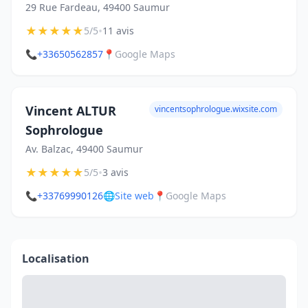
29 Rue Fardeau, 49400 Saumur
★
★
★
★
★
•
5/5
11 avis
📞
+33650562857
📍
Google Maps
Vincent ALTUR
vincentsophrologue.wixsite.com
Sophrologue
Av. Balzac, 49400 Saumur
★
★
★
★
★
•
5/5
3 avis
📞
+33769990126
🌐
Site web
📍
Google Maps
Localisation